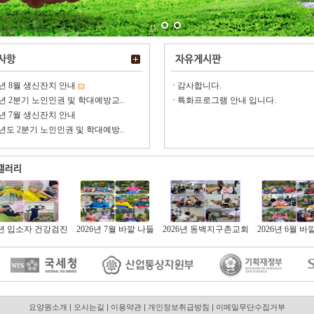
6년 8월 생신잔치 안내
감사합니다.
6년 2분기 노인인권 및 학대예방교..
특화프로그램 안내 입니다.
6년 7월 생신잔치 안내
6년도 2분기 노인인권 및 학대예방..
6년 입소자 건강검진
2026년 7월 바깥 나들
2026년 동백지구촌교회
2026년 6월 바
진..
이
자..
이
요양원소개
|
오시는길
|
이용약관
|
개인정보취급방침
|
이메일무단수집거부