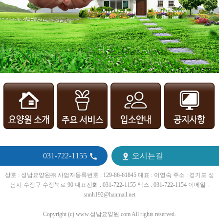
031-722-1155
오시는길


상호 : 성남요양원㈜ 사업자등록번호 : 129-86-61845 대표 : 이영숙 주소 : 경기도 성
남시 수정구 수정북로 90 대표전화 : 031-722-1155 팩스 : 031-722-1154 이메일 :
snnh192@hanmail.net
Copyright (c) www.성남요양원.com All rights reserved.