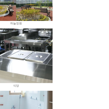
하늘정원
식당