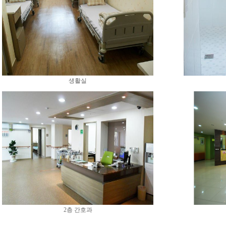
생활실
2층 간호과