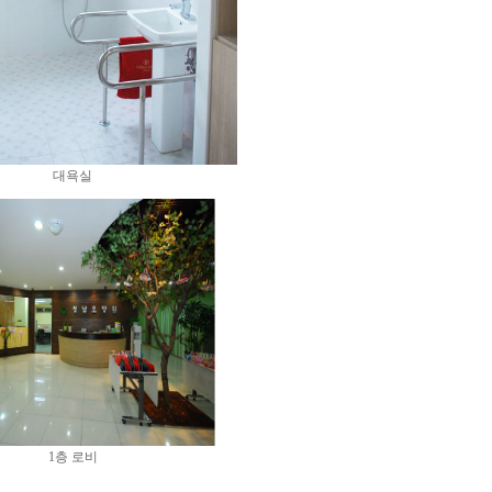
대욕실
1층 로비