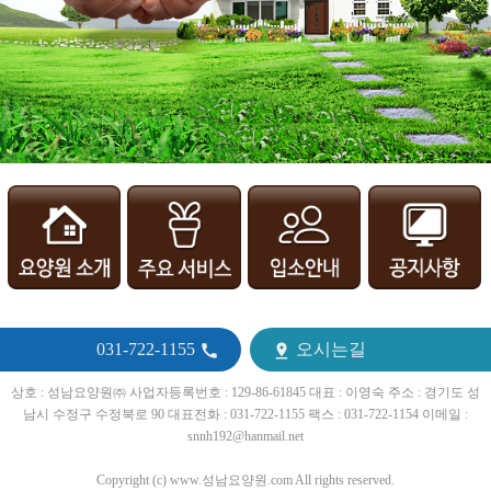
031-722-1155
오시는길


상호 : 성남요양원㈜ 사업자등록번호 : 129-86-61845 대표 : 이영숙 주소 : 경기도 성
남시 수정구 수정북로 90 대표전화 : 031-722-1155 팩스 : 031-722-1154 이메일 :
snnh192@hanmail.net
Copyright (c) www.성남요양원.com All rights reserved.