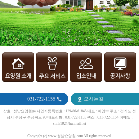
031-722-1155
오시는길


상호 : 성남요양원㈜ 사업자등록번호 : 129-86-61845 대표 : 이영숙 주소 : 경기도 성
남시 수정구 수정북로 90 대표전화 : 031-722-1155 팩스 : 031-722-1154 이메일 :
snnh192@hanmail.net
Copyright (c) www.성남요양원.com All rights reserved.