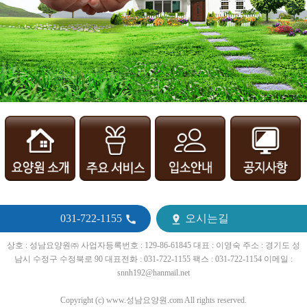
031-722-1155
오시는길


상호 : 성남요양원㈜ 사업자등록번호 : 129-86-61845 대표 : 이영숙 주소 : 경기도 성
남시 수정구 수정북로 90 대표전화 : 031-722-1155 팩스 : 031-722-1154 이메일 :
snnh192@hanmail.net
Copyright (c) www.성남요양원.com All rights reserved.