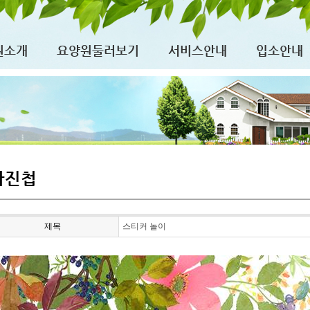
원소개
요양원둘러보기
서비스안내
입소안내
사진첩
제목
스티커 놀이