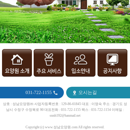
031-722-1155
오시는길


상호 : 성남요양원㈜ 사업자등록번호 : 129-86-61845 대표 : 이영숙 주소 : 경기도 성
남시 수정구 수정북로 90 대표전화 : 031-722-1155 팩스 : 031-722-1154 이메일 :
snnh192@hanmail.net
Copyright (c) www.성남요양원.com All rights reserved.