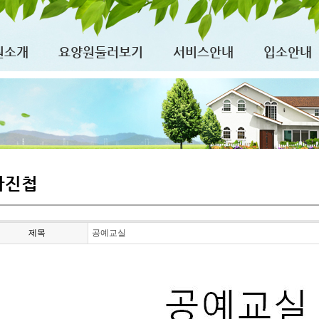
원소개
요양원둘러보기
서비스안내
입소안내
사진첩
제목
공예교실