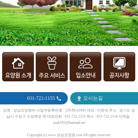
031-722-1155
오시는길


상호 : 성남요양원㈜ 사업자등록번호 : 129-86-61845 대표 : 이영숙 주소 : 경기도 성
남시 수정구 수정북로 90 대표전화 : 031-722-1155 팩스 : 031-722-1154 이메일 :
snnh192@hanmail.net
Copyright (c) www.성남요양원.com All rights reserved.