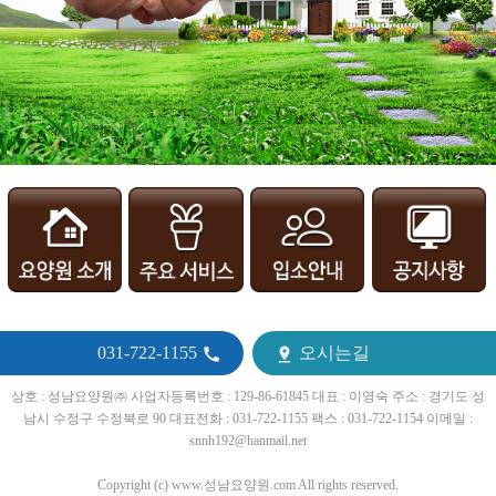
031-722-1155
오시는길


상호 : 성남요양원㈜ 사업자등록번호 : 129-86-61845 대표 : 이영숙 주소 : 경기도 성
남시 수정구 수정북로 90 대표전화 : 031-722-1155 팩스 : 031-722-1154 이메일 :
snnh192@hanmail.net
Copyright (c) www.성남요양원.com All rights reserved.