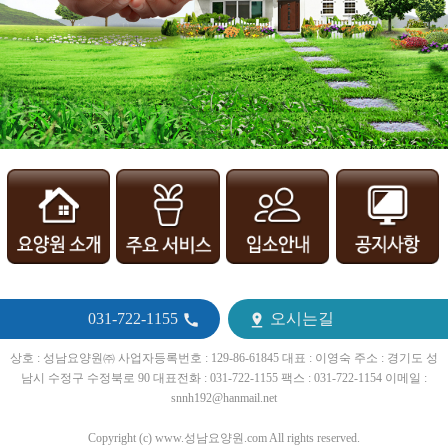
031-722-1155
오시는길


상호 : 성남요양원㈜ 사업자등록번호 : 129-86-61845 대표 : 이영숙 주소 : 경기도 성
남시 수정구 수정북로 90 대표전화 : 031-722-1155 팩스 : 031-722-1154 이메일 :
snnh192@hanmail.net
Copyright (c) www.성남요양원.com All rights reserved.