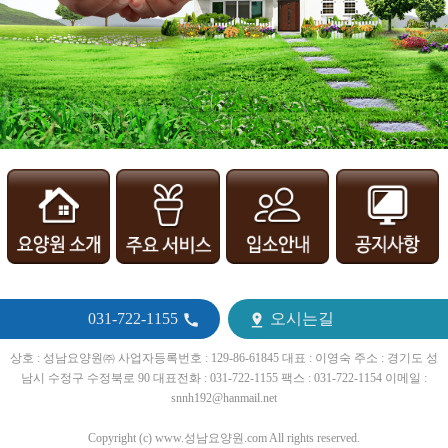
031-722-1155
오시는길


상호 : 성남요양원㈜ 사업자등록번호 : 129-86-61845 대표 : 이영숙 주소 : 경기도 성
남시 수정구 수정북로 90 대표전화 : 031-722-1155 팩스 : 031-722-1154 이메일 :
snnh192@hanmail.net
Copyright (c) www.성남요양원.com All rights reserved.