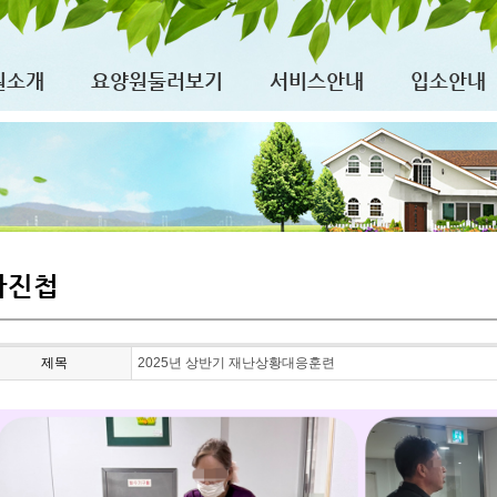
원소개
요양원둘러보기
서비스안내
입소안내
사진첩
제목
2025년 상반기 재난상황대응훈련