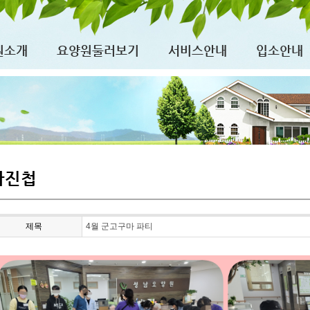
원소개
요양원둘러보기
서비스안내
입소안내
사진첩
제목
4월 군고구마 파티