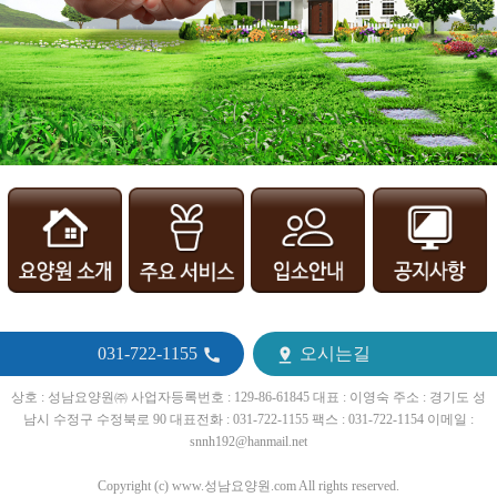
031-722-1155
오시는길


상호 : 성남요양원㈜ 사업자등록번호 : 129-86-61845 대표 : 이영숙 주소 : 경기도 성
남시 수정구 수정북로 90 대표전화 : 031-722-1155 팩스 : 031-722-1154 이메일 :
snnh192@hanmail.net
Copyright (c) www.성남요양원.com All rights reserved.